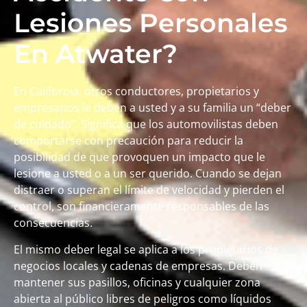
Lesiones Personales
En Atwater?
En California, otros conductores, propietarios y
empresarios le deben a usted y a su familia un “deber
de cuidado”. Significa que los automovilistas deben
comportarse con precaución para reducir la
posibilidad de que provoquen un impacto que le
lesione a usted o a un ser querido. Cuando se dejan
distraer o superan el límite de velocidad y pierden el
control, son financieramente responsables de las
consecuencias.
El mismo deber legal se aplica a los propietarios de
negocios locales y cadenas de empresas. Deben
mantener sus pasillos, oficinas y cualquier zona
abierta al público libres de peligros como líquidos