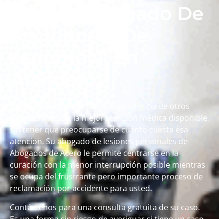
Con Un Abogado De
Accidentes De
Automóvil En
Atwater
Las víctimas heridas por la imprudencia de otros
necesitan recibir la mejor atención médica disponible
sin tener que preocuparse de cuánto cuesta esa
atención. Su abogado de lesiones personales de
Abogados de Acero le permite centrarse en la
curación con la menor interrupción posible mientras
se ocupa del frustrante pero importante proceso de
reclamación por accidente para usted.
Contáctenos
para una consulta gratuita de su caso.
Es una forma sin riesgo de averiguar si tiene un caso