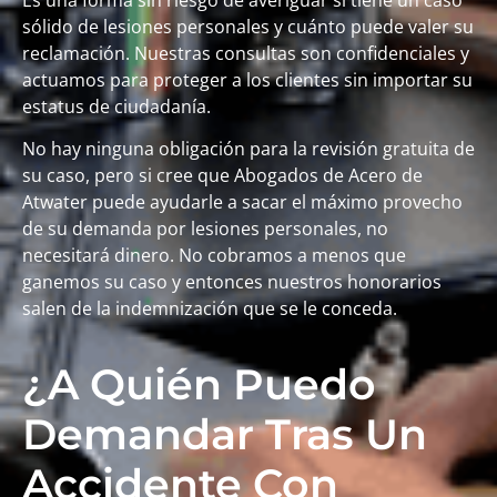
sólido de lesiones personales y cuánto puede valer su
reclamación. Nuestras consultas son confidenciales y
actuamos para proteger a los clientes sin importar su
estatus de ciudadanía.
No hay ninguna obligación para la revisión gratuita de
su caso, pero si cree que Abogados de Acero de
Atwater puede ayudarle a sacar el máximo provecho
de su demanda por lesiones personales, no
necesitará dinero. No cobramos a menos que
ganemos su caso y entonces nuestros honorarios
salen de la indemnización que se le conceda.
¿A Quién Puedo
Demandar Tras Un
Accidente Con