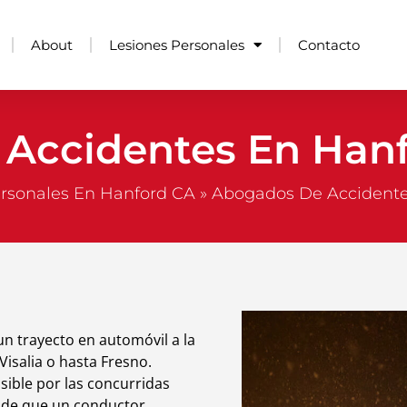
About
Lesiones Personales
Contacto
Accidentes En Hanf
rsonales En Hanford CA
»
Abogados De Accidente
n trayecto en automóvil a la
 Visalia o hasta Fresno.
ible por las concurridas
ía de que un conductor