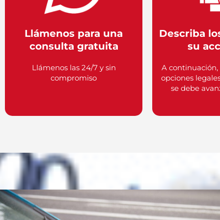
Llámenos para una
Describa lo
consulta gratuita
su ac
Llámenos las 24/7 y sin
A continuación,
compromiso
opciones legales
se debe avanz