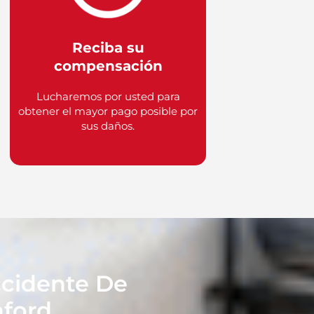
Reciba su
compensación
Lucharemos por usted para
obtener el mayor pago posible por
sus daños.
ccidente De
nford