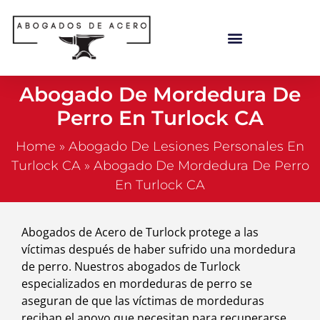
Abogado De Mordedura De
Perro En Turlock CA
Home
»
Abogado De Lesiones Personales En
Turlock CA
»
Abogado De Mordedura De Perro
En Turlock CA
Abogados de Acero de Turlock protege a las
víctimas después de haber sufrido una mordedura
de perro. Nuestros abogados de Turlock
especializados en mordeduras de perro se
aseguran de que las víctimas de mordeduras
reciban el apoyo que necesitan para recuperarse