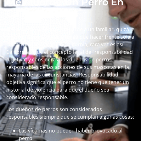
Me Muerde Un Perro En
California?
Si le muerde un perro o muerde a un familiar, quizá le
preocupe que su familia tenga que hacer frente sola a
las facturas médicas. En California, rara vez es así.
California sigue el concepto legal de “responsabilidad
objetiva” y considera a los dueños de perros
responsables de las acciones de sus mascotas en la
mayoría de las circunstancias. Responsabilidad
objetiva significa que el perro no tiene que tener un
historial de violencia para que el dueño sea
considerado responsable.
Los dueños de perros son considerados
responsables siempre que se cumplan algunas cosas:
Las víctimas no pueden haber provocado al
perro.