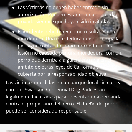
Las víctimas no deben haber entrado sin
autorización. Pueden estar en una propiedad
privada siempre que hayan sido invitadas.
El incidente debe tener como resultado una
mordedura. Una mordedura que no rompa la
piel sigue contando como mordedura. Una
lesión no causada por una mordedura, como un
perro que derriba a alguien, entraría en el
ámbito de otras leyes de California y no está
cubierta por la responsabilidad objetiva.
Las víctimas mordidas en un parque local sin correa
como el Swanson Centennial Dog Park están
legalmente facultadas para presentar una demanda
contra el propietario del perro. El dueño del perro
puede ser considerado responsable.